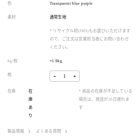
色
Transparent blue purple
素材
通常生地
* リサイクル材(JMS)もお選びいただけます
ので、ご注文は営業担当者にお問い合わせ
ください。
kg/枚
≈1.9kg
枚
在庫
在
* 商品の在庫が不足している
庫
場合は、発送が20日遅れま
あ
す
り
製品情報
よくある質問