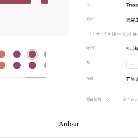
色
Transp
素材
通常
* リサイクル材(JMS)
kg/枚
≈1.3k
枚
在庫
在庫
製品情報
よくあ
Ardour