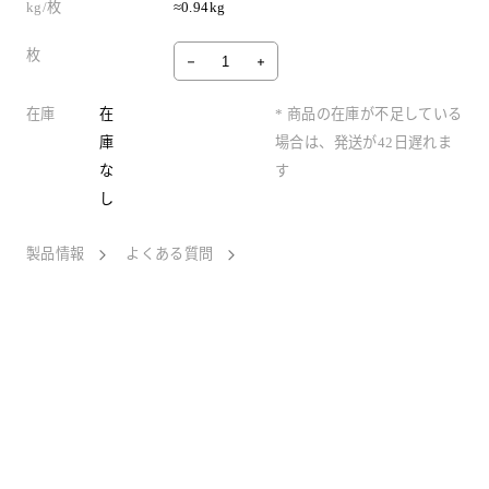
kg/枚
≈0.94kg
枚
在庫
在
* 商品の在庫が不足している
庫
場合は、発送が42日遅れま
な
す
し
製品情報
よくある質問
Vibrant Nature