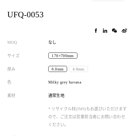
UFQ-0053
MOQ
なし
サイズ
170×700mm
厚み
6.0mm
4.0mm
色
Milky grey havana
素材
通常生地
* リサイクル材(JMS)もお選びいただけます
ので、ご注文は営業担当者にお問い合わせ
ください。