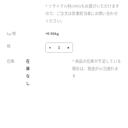
* リサイクル材(JMS)もお選びいただけます
ので、ご注文は営業担当者にお問い合わせ
ください。
kg/枚
≈0.94kg
枚
在庫
在
* 商品の在庫が不足している
庫
場合は、発送が42日遅れま
な
す
し
製品情報
よくある質問