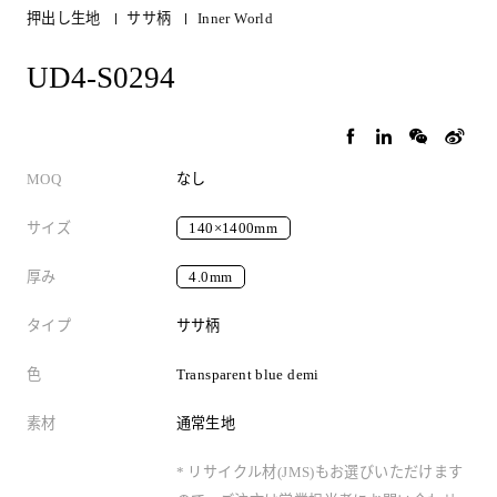
押出し生地
ササ柄
Inner World
UD4-S0294
MOQ
なし
サイズ
140×1400mm
厚み
4.0mm
タイプ
ササ柄
色
Transparent blue demi
素材
通常生地
* リサイクル材(JMS)もお選びいただけます