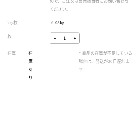
ので、ご注文は営業担当者にお問い合わせ
ください。
kg/枚
≈1.08kg
枚
在庫
在
* 商品の在庫が不足している
庫
場合は、発送が20日遅れま
あ
す
り
製品情報
よくある質問
Inner World