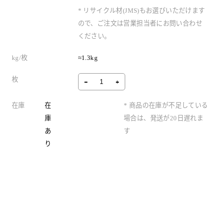
* リサイクル材(JMS)もお選びいただけます
ので、ご注文は営業担当者にお問い合わせ
ください。
kg/枚
≈1.3kg
枚
在庫
在
* 商品の在庫が不足している
庫
場合は、発送が20日遅れま
あ
す
り
製品情報
よくある質問