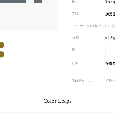
色
Trans
素材
通常
* リサイクル材(JMS)
kg/枚
≈1.3k
枚
在庫
在庫
製品情報
よくあ
Color Leaps