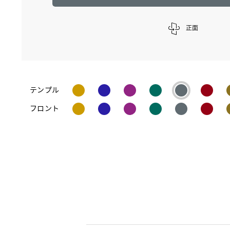
正面
テンプル
フロント