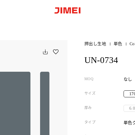
押出し生地
単色
Co
UN-0734
MOQ
なし
サイズ
17
厚み
6.
タイプ
単色