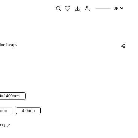
お好きな商品を検索する
JP
lor Leaps
0×1400mm
0mm
4.0mm
クリア