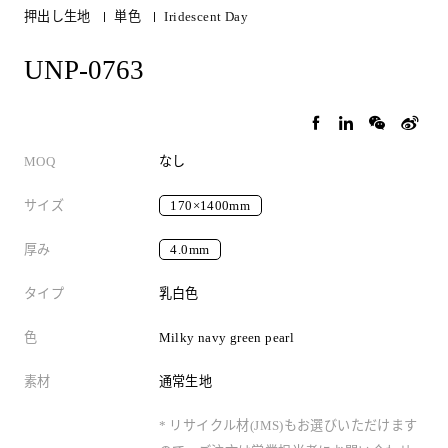
押出し生地
単色
Iridescent Day
UNP-0763
MOQ
なし
サイズ
170×1400mm
厚み
4.0mm
タイプ
乳白色
色
Milky navy green pearl
素材
通常生地
* リサイクル材(JMS)もお選びいただけます