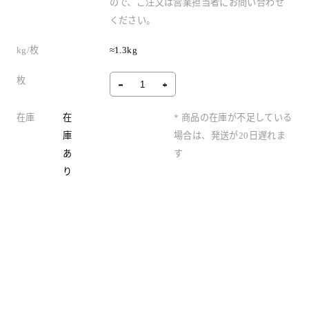
ので、ご注文は営業担当者にお問い合わせ
ください。
kg/枚
≈1.3kg
枚
在庫
在
* 商品の在庫が不足している
庫
場合は、発送が20日遅れま
あ
す
り
製品情報
よくある質問
Iridescent Day