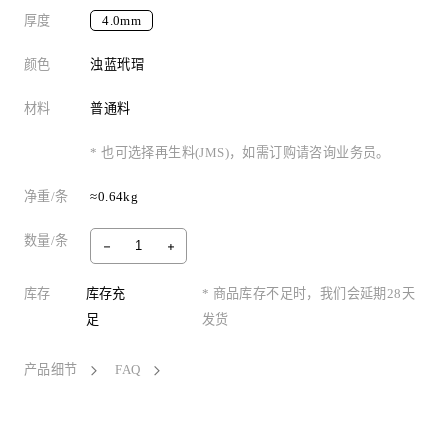
厚度
4.0mm
颜色
浊蓝玳瑁
材料
普通料
* 也可选择再生料(JMS)，如需订购请咨询业务员。
净重/条
≈0.64kg
数量/条
库存
库存充
* 商品库存不足时，我们会延期28天
足
发货
产品细节
FAQ