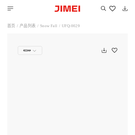
搜
索
您
喜
首页
产品列表
Snow Fall
UFQ-0029
欢
的
产
品