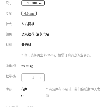
尺寸
170×700mm
厚度
6.0mm
特点
左右拼板
颜色
透灰绞花+浊灰玳瑁
材料
普通料
* 也可选择再生料(JMS)，如需订购请咨询业务员。
净重/条
≈0.94kg
数量/条
库存
有库
* 商品库存不足时，我们会延期28天发
存
货