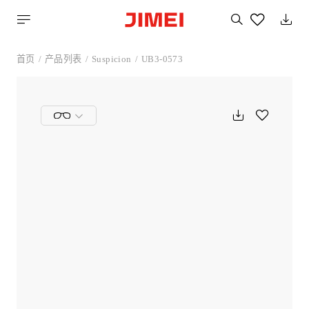
搜
索
您
喜
首页
产品列表
Suspicion
UB3-0573
欢
的
产
品