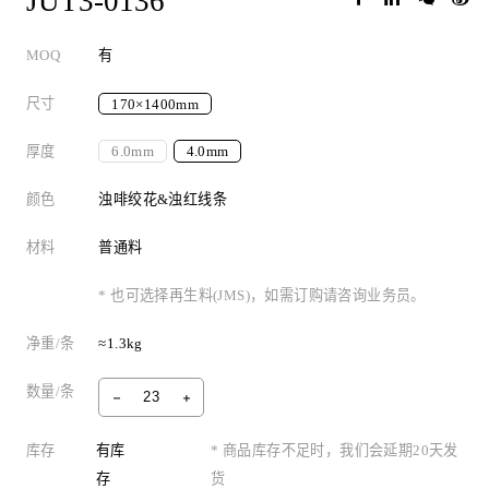
JUT3-0136
MOQ
有
尺寸
170×1400mm
厚度
6.0mm
4.0mm
颜色
浊啡绞花&浊红线条
材料
普通料
* 也可选择再生料(JMS)，如需订购请咨询业务员。
净重/条
≈1.3kg
数量/条
库存
有库
* 商品库存不足时，我们会延期20天发
存
货