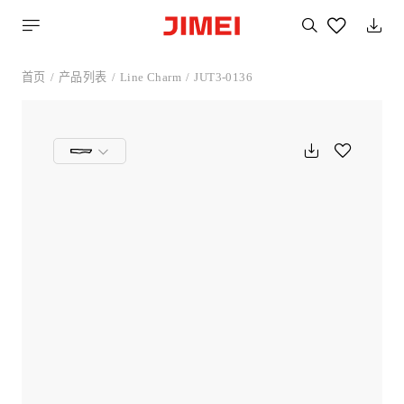
搜
索
您
喜
首页
产品列表
Line Charm
JUT3-0136
欢
的
产
品