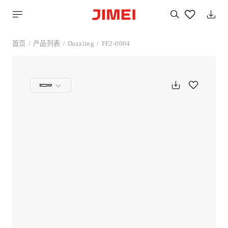
搜
索
您
喜
首页
产品列表
Dazzling
FF2-0004
欢
的
产
品