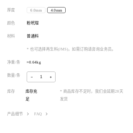
厚度
6.0mm
4.0mm
颜色
粉玳瑁
材料
普通料
* 也可选择再生料(JMS)，如需订购请咨询业务员。
净重/条
≈0.64kg
数量/条
库存
库存充
* 商品库存不足时，我们会延期28天
足
发货
产品细节
FAQ