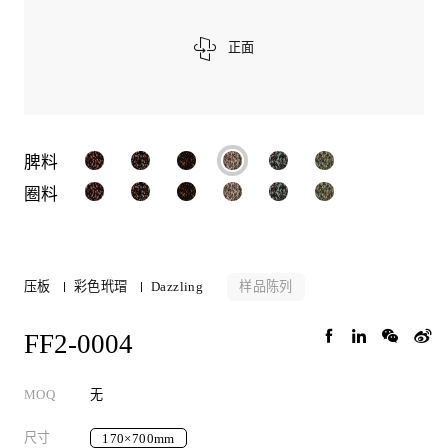
正面
脾料
圈料
样品陈列
压板
彩色玳瑁
Dazzling
FF2-0004
MOQ
无
尺寸
170×700mm