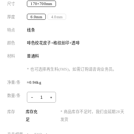
尺寸
170×700mm
厚度
6.0mm
4.0mm
特点
线条
颜色
啡色绞花皮子+格纹丝印+透啡
材料
普通料
* 也可选择再生料(JMS)，如需订购请咨询业务员。
净重/条
≈0.94kg
数量/条
库存
库存充
* 商品库存不足时，我们会延期28天
足
发货