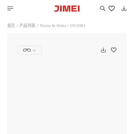
搜
索
您
喜
首页
产品列表
Vision In Order
US-0381
欢
的
产
品