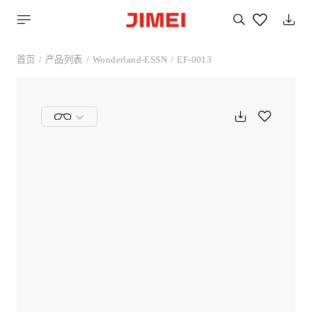
搜
索
您
喜
首页
产品列表
Wonderland-ESSN
EF-0013
欢
的
产
品