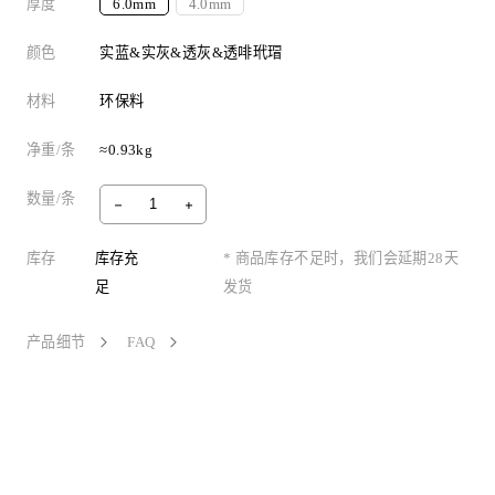
厚度
6.0mm
4.0mm
颜色
实蓝&实灰&透灰&透啡玳瑁
材料
环保料
净重/条
≈0.93kg
数量/条
库存
库存充
* 商品库存不足时，我们会延期28天
足
发货
产品细节
FAQ