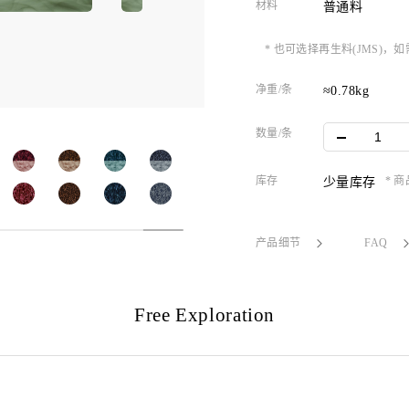
材料
普通料
* 也可选择再生料(JMS)
净重/条
≈0.78kg
数量/条
库存
* 
少量库存
产品细节
FAQ
Free Exploration