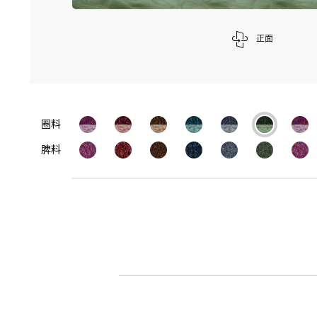
正面
圈料
脾料