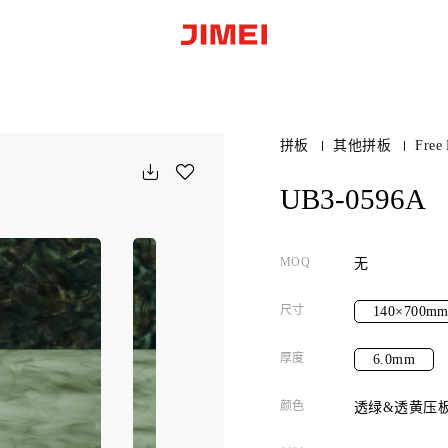
拼板
其他拼板
Free 
UB3-0596A
MOQ
无
尺寸
140×700m
厚度
6.0mm
颜色
透绿&透黄压