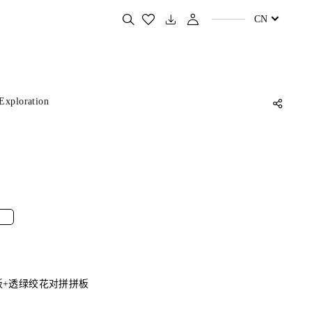
搜
CN
索
您
喜
欢
的
产
品
Exploration
m
板+透绿绞花对拼拼板