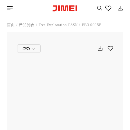
搜
索
您
喜
首页
产品列表
Free Exploration-ESSN
EB3-0005B
欢
的
产
品