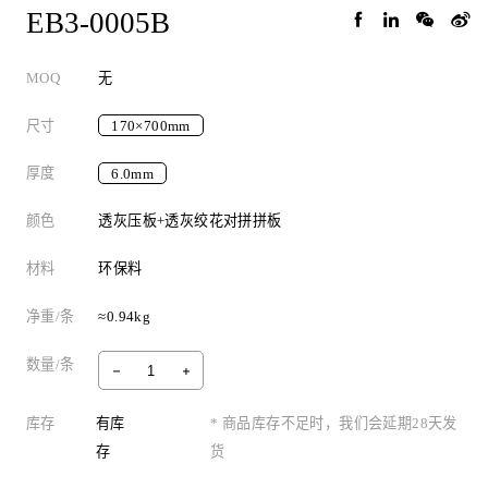
EB3-0005B
MOQ
无
尺寸
170×700mm
厚度
6.0mm
颜色
透灰压板+透灰绞花对拼拼板
材料
环保料
净重/条
≈0.94kg
数量/条
库存
有库
* 商品库存不足时，我们会延期28天发
存
货