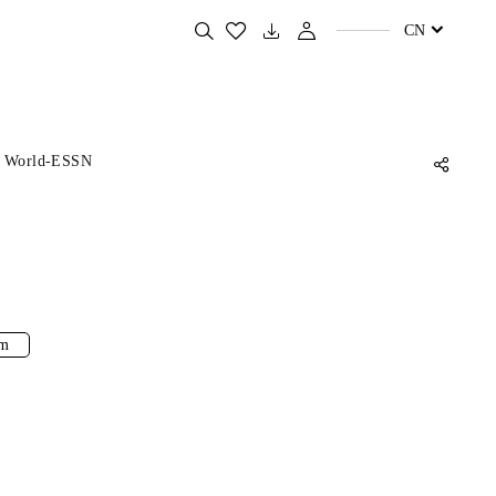
搜
CN
索
您
喜
欢
的
产
品
r World-ESSN
m