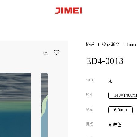
挤板
绞花渐变
Inne
ED4-0013
MOQ
无
尺寸
140×1400m
厚度
6.0mm
特点
渐进色