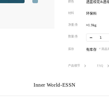
颜色
透蓝绞花&透
材料
环保料
净重/条
≈1.9kg
数量/条
库存
* 商
有库存
产品细节
FAQ
Inner World-ESSN