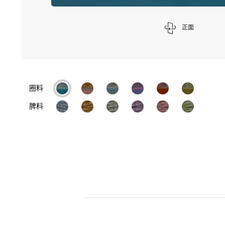
正面
圈料
脾料