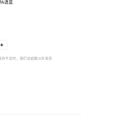
绿&透蓝
品库存不足时，我们会延期20天发货