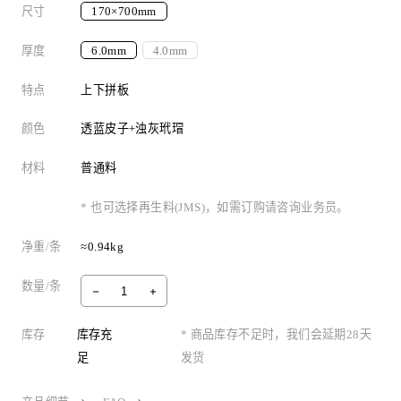
尺寸
170×700mm
厚度
6.0mm
4.0mm
特点
上下拼板
颜色
透蓝皮子+浊灰玳瑁
材料
普通料
* 也可选择再生料(JMS)，如需订购请咨询业务员。
净重/条
≈0.94kg
数量/条
库存
库存充
* 商品库存不足时，我们会延期28天
足
发货