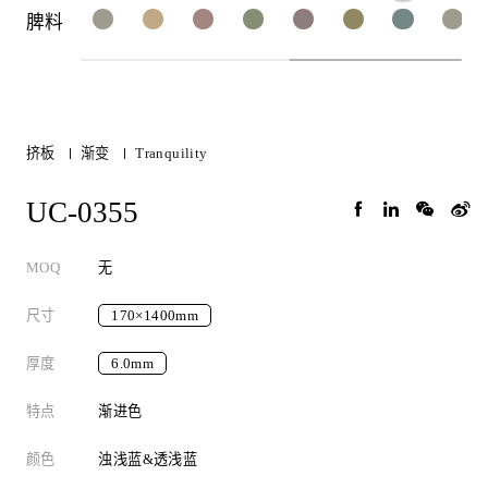
脾料
挤板
渐变
Tranquility
UC-0355
MOQ
无
尺寸
170×1400mm
厚度
6.0mm
特点
渐进色
颜色
浊浅蓝&透浅蓝