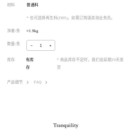
材料
普通料
* 也可选择再生料(JMS)，如需订购请咨询业务员。
净重/条
≈1.9kg
数量/条
库存
有库
* 商品库存不足时，我们会延期20天发
存
货
产品细节
FAQ
Tranquility