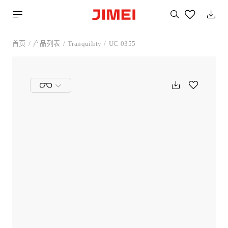
搜
索
您
喜
首页
产品列表
Tranquility
UC-0355
欢
的
产
品