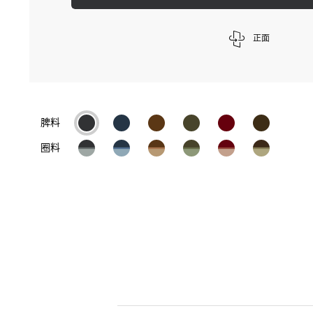
正面
脾料
圈料