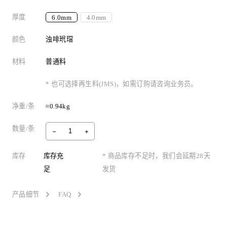
厚度
6.0mm
4.0mm
颜色
浊啡玳瑁
材料
普通料
* 也可选择再生料(JMS)，如需订购请咨询业务员。
净重/条
≈0.94kg
数量/条
库存
库存充
* 商品库存不足时，我们会延期28天
足
发货
产品细节
FAQ