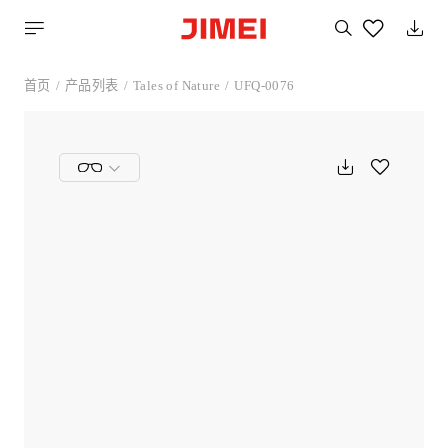
搜
索
您
喜
首页
产品列表
Tales of Nature
UFQ-0076
欢
的
产
品