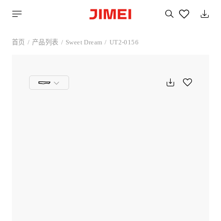
搜
索
您
喜
首页
产品列表
Sweet Dream
UT2-0156
欢
的
产
品