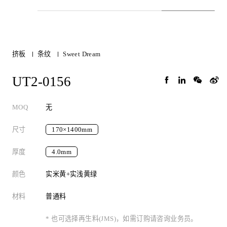
挤板
条纹
Sweet Dream
UT2-0156
MOQ
无
尺寸
170×1400mm
厚度
4.0mm
颜色
实米黄+实浅黄绿
材料
普通料
* 也可选择再生料(JMS)，如需订购请咨询业务员。