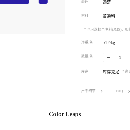
颜色
透蓝
材料
普通料
* 也可选择再生料(JMS)
净重/条
≈1.9kg
数量/条
库存
* 
库存充足
产品细节
FAQ
Color Leaps