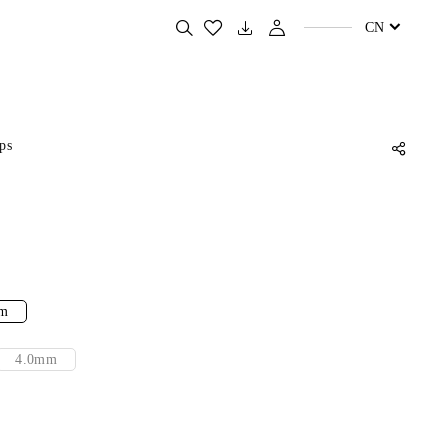
搜
CN
索
您
喜
欢
的
产
品
ps
m
4.0mm