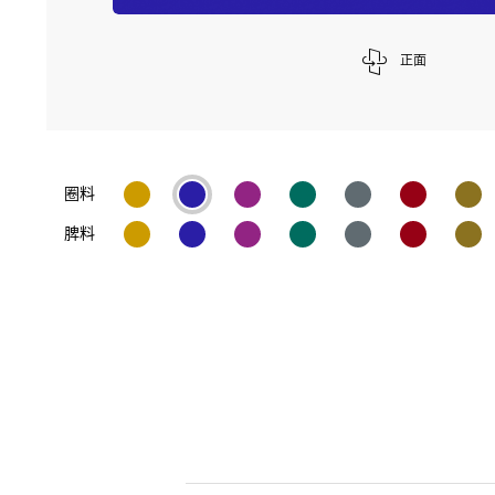
正面
圈料
脾料