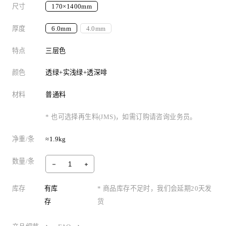
尺寸
170×1400mm
厚度
6.0mm
4.0mm
特点
三层色
颜色
透绿+实浅绿+透深啡
材料
普通料
* 也可选择再生料(JMS)，如需订购请咨询业务员。
净重/条
≈1.9kg
数量/条
库存
有库
* 商品库存不足时，我们会延期20天发
存
货