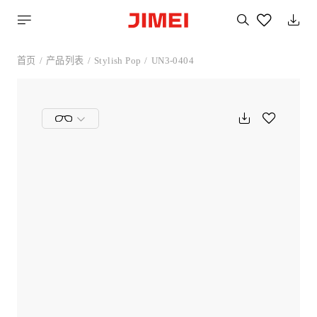
搜
索
您
喜
首页
产品列表
Stylish Pop
UN3-0404
欢
的
产
品