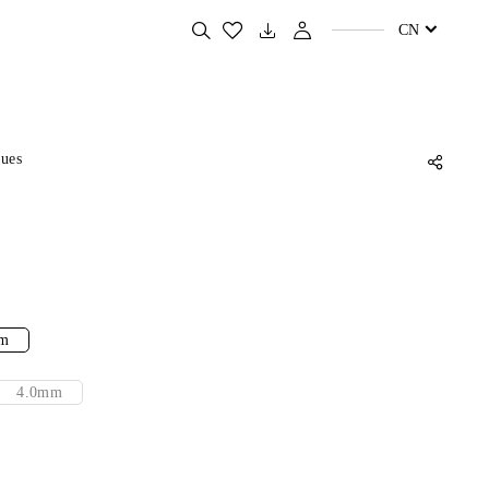
搜
CN
索
您
喜
欢
的
产
品
Hues
m
4.0mm