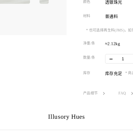
颜色
透银珠光
材料
普通料
* 也可选择再生料(JMS)
净重/条
≈2.12kg
数量/条
库存
* 
库存充足
产品细节
FAQ
Illusory Hues