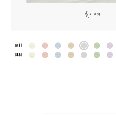
正面
圈料
脾料