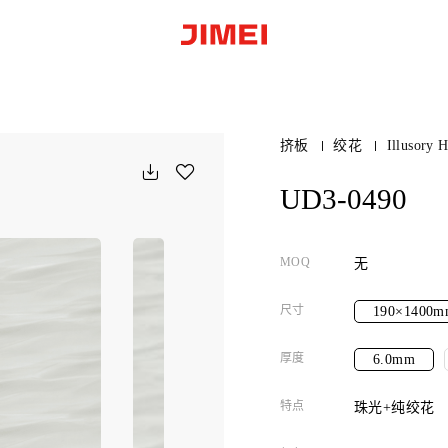
挤板
绞花
Illusory 
UD3-0490
MOQ
无
尺寸
190×1400m
厚度
6.0mm
特点
珠光+纯绞花