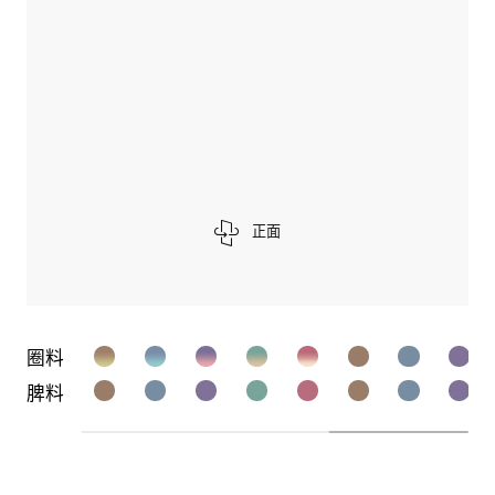
正面
圈料
脾料