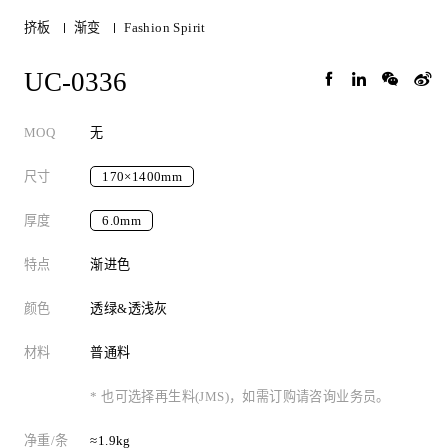
挤板
渐变
Fashion Spirit
UC-0336
MOQ
无
尺寸
170×1400mm
厚度
6.0mm
特点
渐进色
颜色
透绿&透浅灰
材料
普通料
* 也可选择再生料(JMS)，如需订购请咨询业务员。
净重/条
≈1.9kg