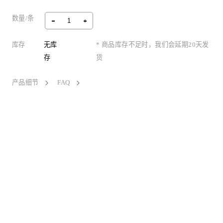
数量/条
库存
无库
* 商品库存不足时，我们会延期20天发
存
货
产品细节
FAQ
Fashion Spirit