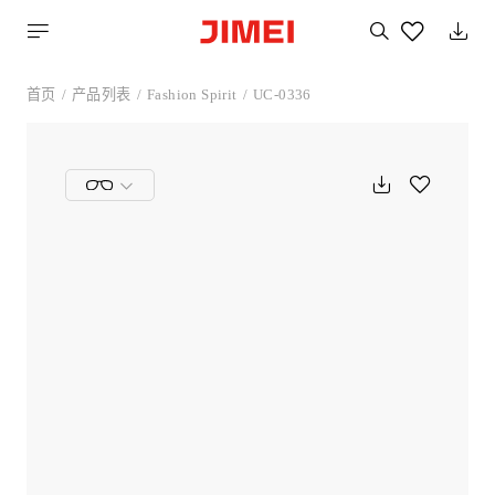
搜
索
您
喜
首页
产品列表
Fashion Spirit
UC-0336
欢
的
产
品