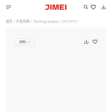
搜
索
您
喜
首页
产品列表
Thrilling Summer
UC3-0371
欢
的
产
品