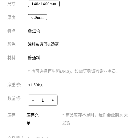
尺寸
140×1400mm
厚度
6.0mm
特点
渐进色
颜色
浊啡&透蓝&透灰
材料
普通料
* 也可选择再生料(JMS)，如需订购请咨询业务员。
净重/条
≈1.59kg
数量/条
库存
库存充
* 商品库存不足时，我们会延期20天
足
发货