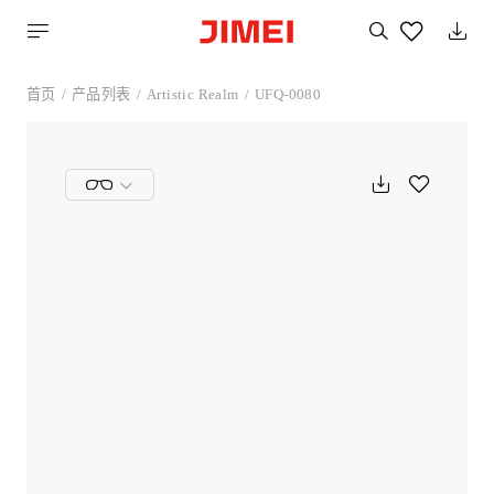
搜
索
您
喜
首页
产品列表
Artistic Realm
UFQ-0080
欢
的
产
品