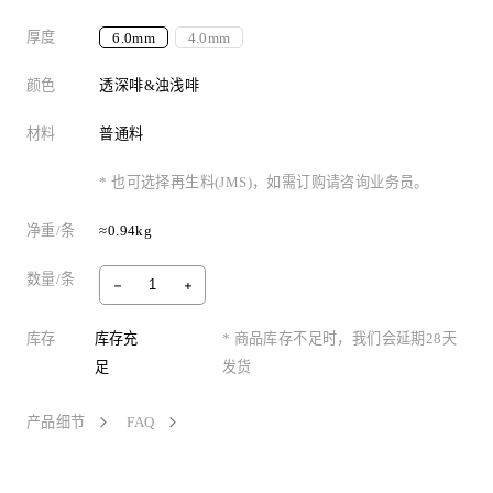
厚度
6.0mm
4.0mm
颜色
透深啡&浊浅啡
材料
普通料
* 也可选择再生料(JMS)，如需订购请咨询业务员。
净重/条
≈0.94kg
数量/条
库存
库存充
* 商品库存不足时，我们会延期28天
足
发货
产品细节
FAQ