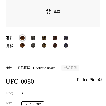
正面
圈料
脾料
样品陈列
压板
彩色玳瑁
Artistic Realm
UFQ-0080
MOQ
无
尺寸
170×700mm