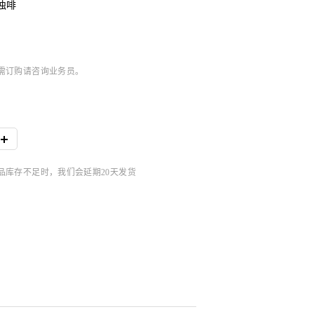
浊啡
，如需订购请咨询业务员。
商品库存不足时，我们会延期20天发货