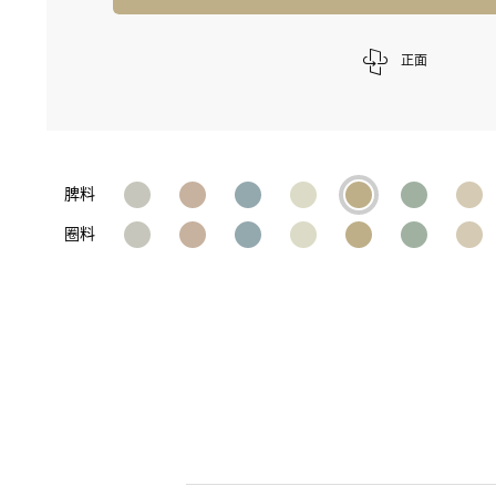
正面
脾料
圈料