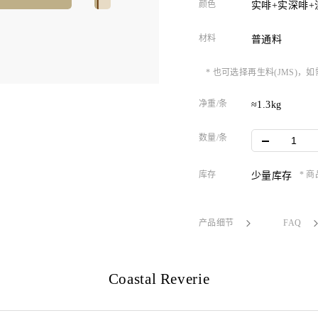
颜色
实啡+实深啡+
材料
普通料
* 也可选择再生料(JMS)
净重/条
≈1.3kg
数量/条
库存
* 
少量库存
产品细节
FAQ
Coastal Reverie