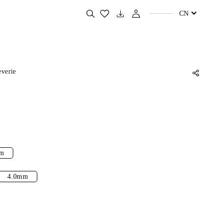
搜
CN
索
您
喜
欢
的
产
品
everie
m
4.0mm