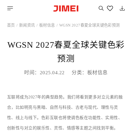
搜
索
您
喜
首页
新闻资讯
板材信息
WGSN 2027春夏全球关键色彩预测
欢
的
产
品
WGSN 2027春夏全球关键色彩
预测
时间：2025.04.22
分类：板材信息
互联将成为
2027年的典型趋势。我们将看到更多对立元素的融
合，比如明亮与黑暗、自然与科技、古老与现代、理性与灵
性、线上与线下。色彩互联也将使调色板在功能性、实用性、
创新性与对立的娱乐性、灵性、情感等主题之间找到平衡。