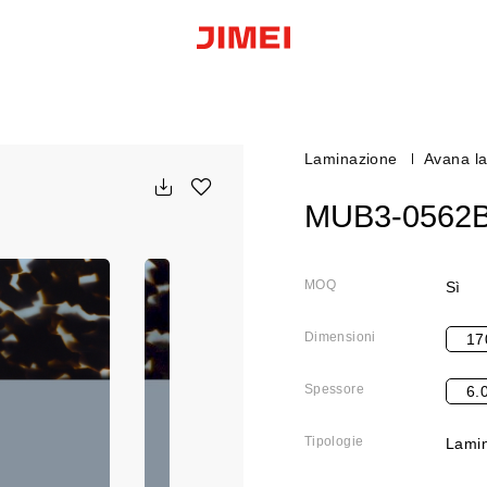
Laminazione
Avana l
MUB3-0562
MOQ
Sì
Dimensioni
17
Spessore
6.
Tipologie
Lamin