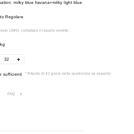
ation: milky blue havana+milky light blue
to Regolare
vato (JMS), contattare il reparto vendite.
4kg
* Ritardo di 42 giorni nella spedizione se esaurito
 sufficienti
FAQ