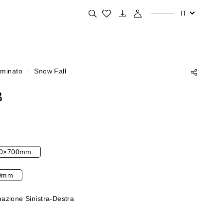
Cerca i tuoi prodotti preferiti
IT
aminato
Snow Fall
B
0×700mm
0mm
azione Sinistra-Destra