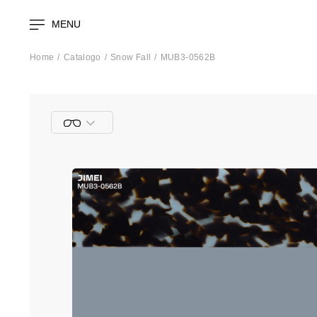
MENU
Home
Catalogo
Snow Fall
MUB3-0562B