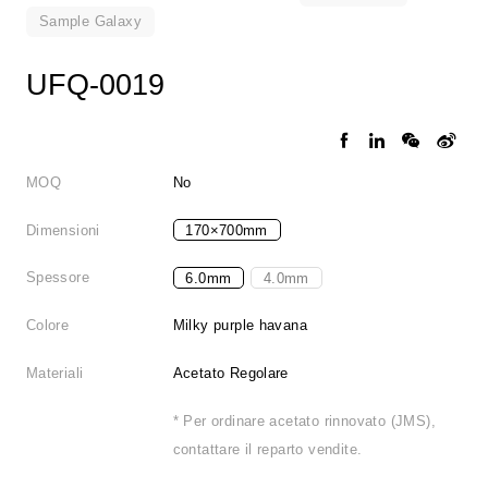
Sample Galaxy
UFQ-0019
MOQ
No
Dimensioni
170×700mm
Spessore
6.0mm
4.0mm
Colore
Milky purple havana
Materiali
Acetato Regolare
* Per ordinare acetato rinnovato (JMS),
contattare il reparto vendite.