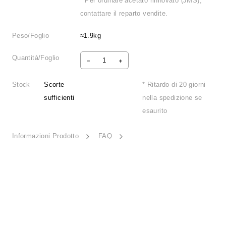
* Per ordinare acetato rinnovato (JMS),
contattare il reparto vendite.
Peso/Foglio
≈1.9kg
Quantità/Foglio
Stock
Scorte
* Ritardo di 20 giorni
sufficienti
nella spedizione se
esaurito
Informazioni Prodotto
FAQ
Dynamic Leap