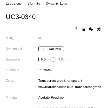
Estrusione
Sfumato
Dynamic Leap
UC3-0340
MOQ
No
Dimensioni
170×1400mm
Spessore
6.0mm
4.0mm
Tipologie
Sfumato
Colore
Transparent grey&transparent
brown&transparent blue+transparent green
Materiali
Acetato Regolare