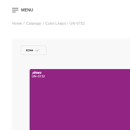
MENU
Home
Catalogo
Color Leaps
UN-0732