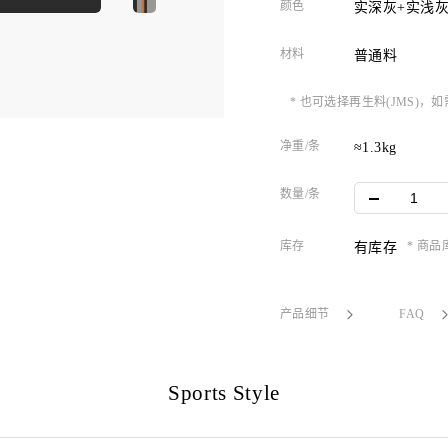
颜色
实深灰+实浅灰
材料
普通料
* 也可选择再生料(JMS)
净重/条
≈1.3kg
数量/条
库存
* 商
有库存
产品细节
FAQ
Sports Style