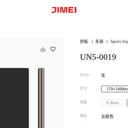
挤板
多层
Sports St
UN5-0019
MOQ
无
尺寸
170×1400m
厚度
6.0mm
特点
五层色