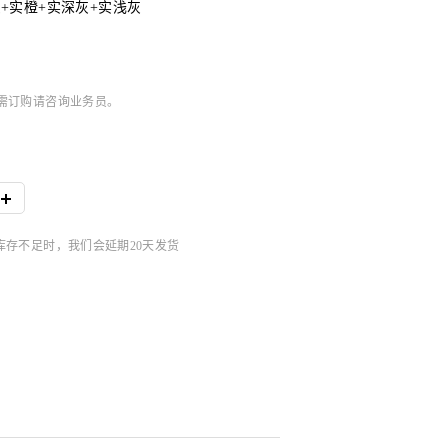
+实橙+实深灰+实浅灰
，如需订购请咨询业务员。
品库存不足时，我们会延期20天发货