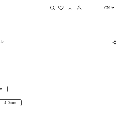
搜
CN
索
您
喜
欢
的
产
品
yle
m
4.0mm