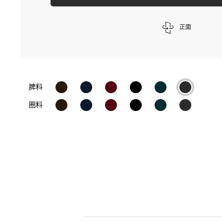
正面
脾料
圈料