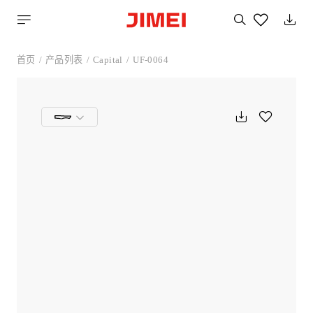
搜
索
您
喜
首页
产品列表
Capital
UF-0064
欢
的
产
品