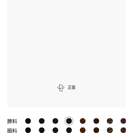
正面
脾料
圈料