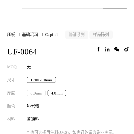
畅销系列
样品陈列
压板
基础玳瑁
Capital
UF-0064
MOQ
无
尺寸
170×700mm
厚度
6.0mm
4.0mm
颜色
啡玳瑁
材料
普通料
* 也可选择再生料(JMS)，如需订购请咨询业务员。