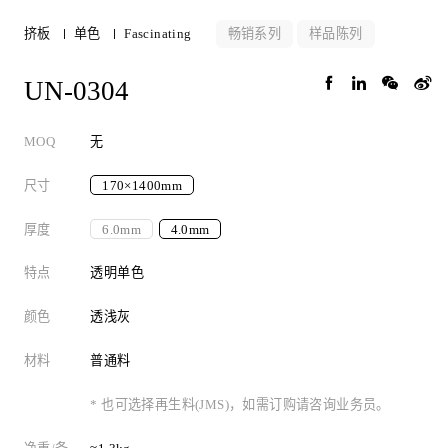
畅销系列
样品陈列
挤板
单色
Fascinating
UN-0304
MOQ
无
尺寸
170×1400mm
厚度
6.0mm
4.0mm
特点
透明单色
颜色
透浅灰
材料
普通料
* 也可选择再生料(JMS)，如需订购请咨询业务员。