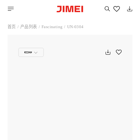
搜
索
您
喜
首页
产品列表
Fascinating
UN-0304
欢
的
产
品