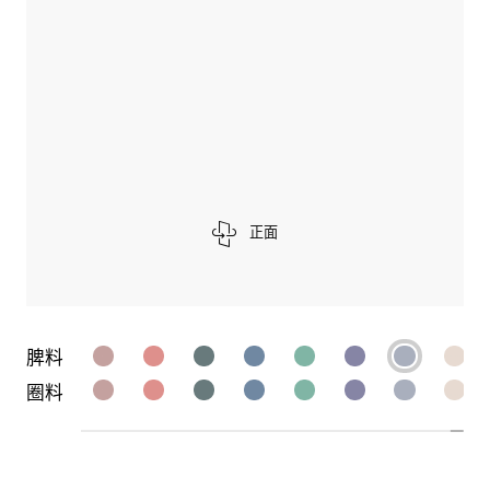
正面
脾料
圈料