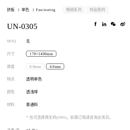
畅销系列
样品陈列
挤板
单色
Fascinating
UN-0305
MOQ
无
尺寸
170×1400mm
厚度
6.0mm
4.0mm
特点
透明单色
颜色
透浅啡
材料
普通料
* 也可选择再生料(JMS)，如需订购请咨询业务员。