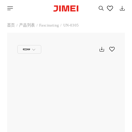
搜
索
您
喜
首页
产品列表
Fascinating
UN-0305
欢
的
产
品