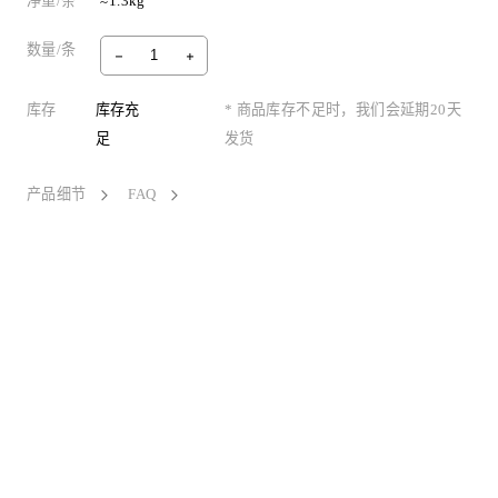
净重/条
≈1.3kg
数量/条
库存
库存充
* 商品库存不足时，我们会延期20天
足
发货
产品细节
FAQ
Fascinating