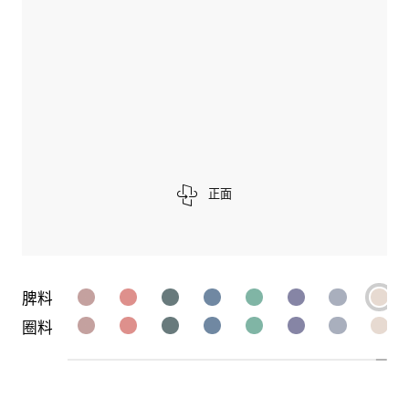
正面
脾料
圈料