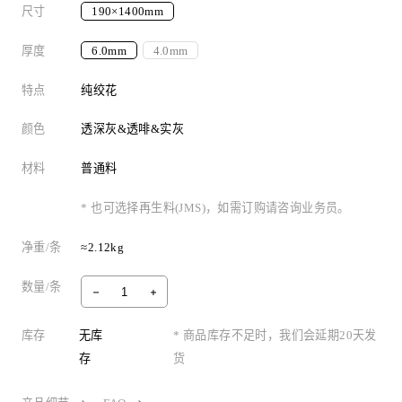
尺寸
190×1400mm
厚度
6.0mm
4.0mm
特点
纯绞花
颜色
透深灰&透啡&实灰
材料
普通料
* 也可选择再生料(JMS)，如需订购请咨询业务员。
净重/条
≈2.12kg
数量/条
库存
无库
* 商品库存不足时，我们会延期20天发
存
货