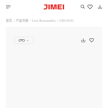
搜
索
您
喜
首页
产品列表
Line Reassembly
UD3-0501
欢
的
产
品